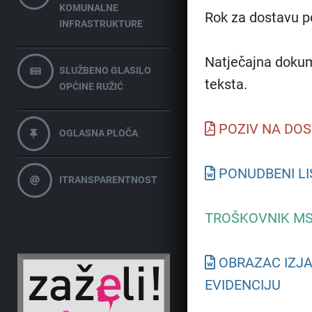
KOMUNALNE
Rok za dostavu po
INFRASTRUKTURE
Natječajna dokum
SLUŽBENO GLASILO
teksta.
OPĆINE RUŽIĆ
POZIV NA DO
OGLASNA PLOČA
PONUDBENI LI
ITRANSPARENTNOST
TROŠKOVNIK MS
OBRAZAC IZJA
EVIDENCIJU