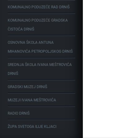
KOMUNALNO PODUZEĆE RAD DRNIŠ
KOMUNALNO PODUZEĆE GRADSKA
ČISTOĆA DRNIŠ
OSNOVNA ŠKOLA ANTUNA
MIHANOVIĆA PETROPOLJSKOG DRNIŠ
SREDNJA ŠKOLA IVANA MEŠTROVIĆA
DRNIŠ
GRADSKI MUZEJ DRNIŠ
MUZEJI IVANA MEŠTROVIĆA
RADIO DRNIŠ
ŽUPA SVETOGA ILIJE KLJACI