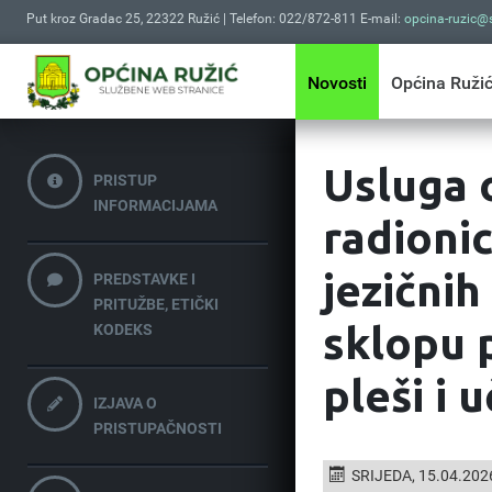
Put kroz Gradac 25, 22322 Ružić | Telefon: 022/872-811 E-mail:
opcina-ruzic@s
Novosti
Općina Ruži
Usluga 
PRISTUP
INFORMACIJAMA
radionic
jezičnih
PREDSTAVKE I
PRITUŽBE, ETIČKI
sklopu p
KODEKS
pleši i 
IZJAVA O
PRISTUPAČNOSTI
SRIJEDA, 15.04.202