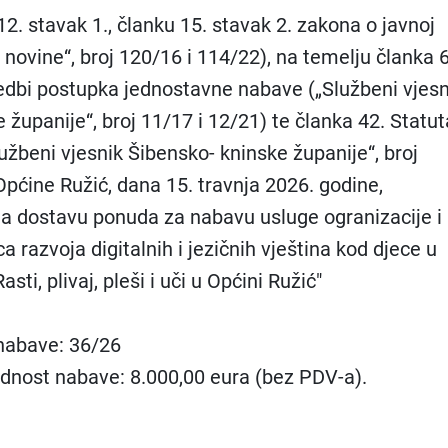
2. stavak 1., članku 15. stavak 2. zakona o javnoj
novine“, broj 120/16 i 114/22), na temelju članka 6
vedbi postupka jednostavne nabave („Službeni vjesn
 županije“, broj 11/17 i 12/21) te članka 42. Statut
užbeni vjesnik Šibensko- kninske županije“, broj
Općine Ružić, dana 15. travnja 2026. godine,
na dostavu ponuda za nabavu usluge ogranizacije i
 razvoja digitalnih i jezičnih vještina kod djece u
sti, plivaj, pleši i uči u Općini Ružić"
 nabave: 36/26
ednost nabave: 8.000,00 eura (bez PDV-a).