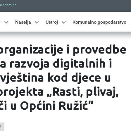
i.t-com.hr
Traži
ć
Naselja
Ustroj
Komunalno gospodarstvo
organizacije i provedbe
a razvoja digitalnih i
 vještina kod djece u
rojekta „Rasti, plivaj,
uči u Općini Ružić“
6.