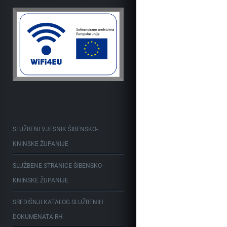
SLUŽBENI VJESNIK ŠIBENSKO-
KNINSKE ŽUPANIJE
SLUŽBENE STRANICE ŠIBENSKO-
KNINSKE ŽUPANIJE
SREDIŠNJI KATALOG SLUŽBENIH
DOKUMENATA RH