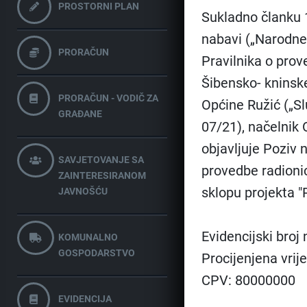
PROSTORNI PLAN
Sukladno članku 1
nabavi („Narodne 
PRORAČUN
Pravilnika o pro
Šibensko- kninske
PRORAČUN - VODIČ ZA
Općine Ružić („Sl
GRAĐANE
07/21), načelnik 
objavljuje Poziv 
SAVJETOVANJE SA
provedbe radionica
ZAINTERESIRANOM
sklopu projekta "Ra
JAVNOŠĆU
Evidencijski broj
KOMUNALNO
GOSPODARSTVO
Procijenjena vrij
CPV: 80000000
EVIDENCIJA