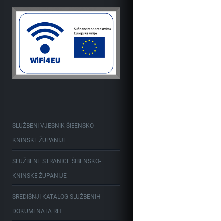
SLUŽBENI VJESNIK ŠIBENSKO-
KNINSKE ŽUPANIJE
SLUŽBENE STRANICE ŠIBENSKO-
KNINSKE ŽUPANIJE
SREDIŠNJI KATALOG SLUŽBENIH
DOKUMENATA RH