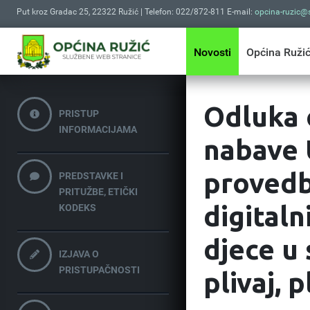
Put kroz Gradac 25, 22322 Ružić | Telefon: 022/872-811 E-mail:
opcina-ruzic@s
Novosti
Općina Ruži
Odluka 
PRISTUP
INFORMACIJAMA
nabave U
provedb
PREDSTAVKE I
PRITUŽBE, ETIČKI
digitaln
KODEKS
djece u 
IZJAVA O
PRISTUPAČNOSTI
plivaj, p