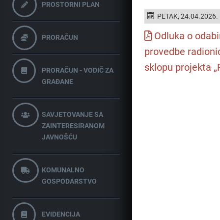
PROSTORNI PLAN
PETAK, 24.04.2026.
Odluka o odabi
PRORAČUN
provedbe radionica
sklopu projekta „Ra
PRORAČUN - VODIČ ZA
GRAĐANE
SAVJETOVANJE SA
ZAINTERESIRANOM
JAVNOŠĆU
KOMUNALNO
GOSPODARSTVO
EVIDENCIJA