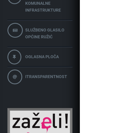
KOMUNALNE
INFRASTRUKTURE
SLUŽBENO GLASILO
OPĆINE RUŽIĆ
OGLASNA PLOČA
ITRANSPARENTNOST