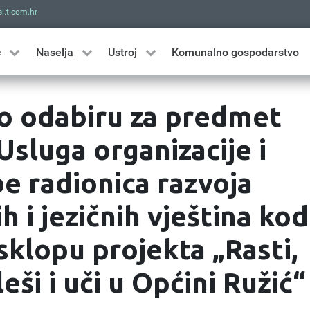
i.t-com.hr
Traži
ć
Naselja
Ustroj
Komunalno gospodarstvo
o odabiru za predmet
sluga organizacije i
e radionica razvoja
ih i jezičnih vještina kod
sklopu projekta „Rasti,
leši i uči u Općini Ružić“