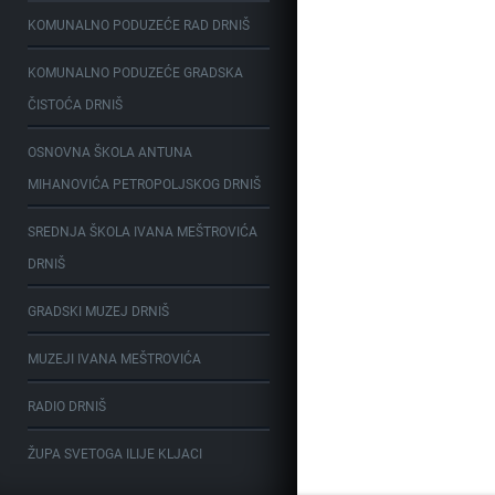
KOMUNALNO PODUZEĆE RAD DRNIŠ
KOMUNALNO PODUZEĆE GRADSKA
ČISTOĆA DRNIŠ
OSNOVNA ŠKOLA ANTUNA
MIHANOVIĆA PETROPOLJSKOG DRNIŠ
SREDNJA ŠKOLA IVANA MEŠTROVIĆA
DRNIŠ
GRADSKI MUZEJ DRNIŠ
MUZEJI IVANA MEŠTROVIĆA
RADIO DRNIŠ
ŽUPA SVETOGA ILIJE KLJACI