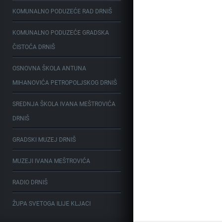
KOMUNALNO PODUZEĆE RAD DRNIŠ
KOMUNALNO PODUZEĆE GRADSKA
ČISTOĆA DRNIŠ
OSNOVNA ŠKOLA ANTUNA
MIHANOVIĆA PETROPOLJSKOG DRNIŠ
SREDNJA ŠKOLA IVANA MEŠTROVIĆA
DRNIŠ
GRADSKI MUZEJ DRNIŠ
MUZEJI IVANA MEŠTROVIĆA
RADIO DRNIŠ
ŽUPA SVETOGA ILIJE KLJACI