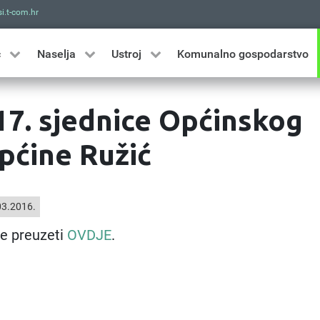
i.t-com.hr
Traži
ć
Naselja
Ustroj
Komunalno gospodarstvo
17. sjednice Općinskog
pćine Ružić
3.2016.
e preuzeti
OVDJE
.