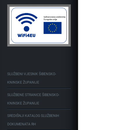
SLUŽBENI VJESNIK ŠIBENSKO-
KNINSKE ŽUPANIJE
SLUŽBENE STRANICE ŠIBENSKO-
KNINSKE ŽUPANIJE
SREDIŠNJI KATALOG SLUŽBENIH
DOKUMENATA RH