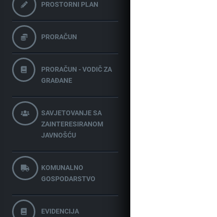
PROSTORNI PLAN
PRORAČUN
PRORAČUN - VODIČ ZA
GRAĐANE
SAVJETOVANJE SA
ZAINTERESIRANOM
JAVNOŠĆU
KOMUNALNO
GOSPODARSTVO
EVIDENCIJA