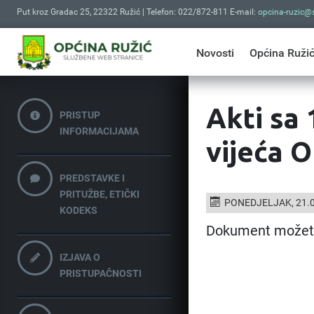
Put kroz Gradac 25, 22322 Ružić | Telefon: 022/872-811 E-mail:
opcina-ruzic@s
Novosti
Općina Ruži
Akti sa 
PRISTUP
INFORMACIJAMA
vijeća O
PREDSTAVKE I
PRITUŽBE, ETIČKI
PONEDJELJAK, 21.0
KODEKS
Dokument možet
IZJAVA O
PRISTUPAČNOSTI