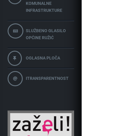
KOMUNALNE
INFRASTRUKTURE
SLUŽBENO GLASILO
OPĆINE RUŽIĆ
OGLASNA PLOČA
ITRANSPARENTNOST