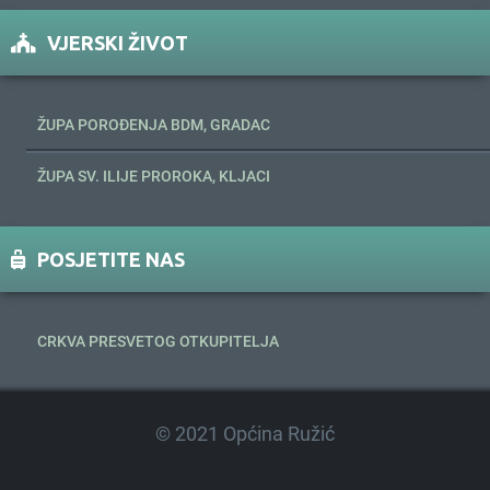
VJERSKI ŽIVOT
ŽUPA POROĐENJA BDM, GRADAC
ŽUPA SV. ILIJE PROROKA, KLJACI
POSJETITE NAS
CRKVA PRESVETOG OTKUPITELJA
© 2021 Općina Ružić