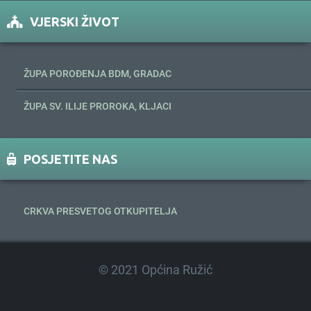
VJERSKI ŽIVOT
ŽUPA POROĐENJA BDM, GRADAC
ŽUPA SV. ILIJE PROROKA, KLJACI
POSJETITE NAS
CRKVA PRESVETOG OTKUPITELJA
© 2021 Općina Ružić