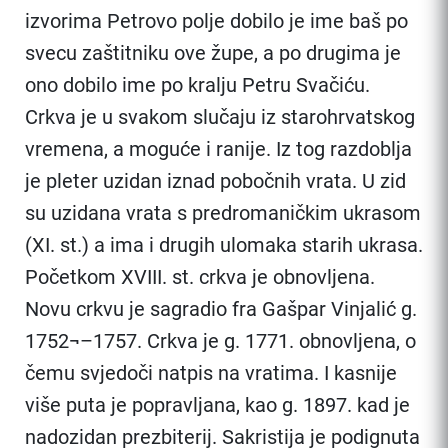
izvorima Petrovo polje dobilo je ime baš po
svecu zaštitniku ove župe, a po drugima je
ono dobilo ime po kralju Petru Svačiću.
Crkva je u svakom slučaju iz starohrvatskog
vremena, a moguće i ranije. Iz tog razdoblja
je pleter uzidan iznad pobočnih vrata. U zid
su uzidana vrata s predromaničkim ukrasom
(XI. st.) a ima i drugih ulomaka starih ukrasa.
Početkom XVIII. st. crkva je obnovljena.
Novu crkvu je sagradio fra Gašpar Vinjalić g.
1752¬–1757. Crkva je g. 1771. obnovljena, o
čemu svjedoči natpis na vratima. I kasnije
više puta je popravljana, kao g. 1897. kad je
nadozidan prezbiterij. Sakristija je podignuta