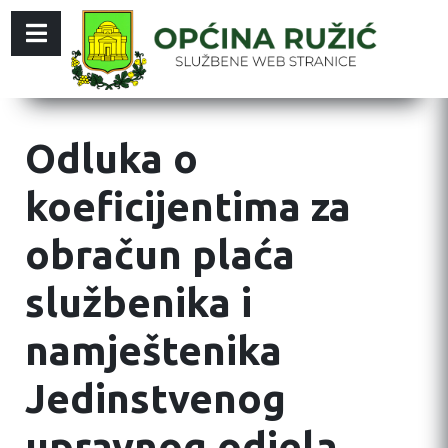
Odluka o
koeficijentima za
obračun plaća
službenika i
namještenika
Jedinstvenog
upravnog odjela