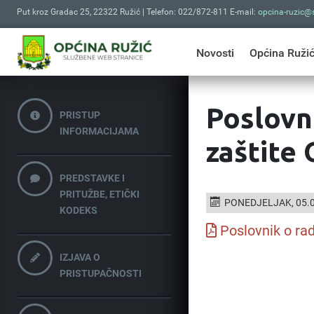
Put kroz Gradac 25, 22322 Ružić | Telefon: 022/872-811 E-mail:
opcina-ruzic@s
Novosti
Općina Ruži
Poslovni
PRISTUP
INFORMACIJAMA
zaštite
PREDSTAVKE I
PRITUŽBE, ETIČKI
PONEDJELJAK, 05.0
KODEKS
Poslovnik o rad
IZJAVA O
PRISTUPAČNOSTI