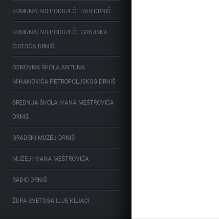
KOMUNALNO PODUZEĆE RAD DRNIŠ
KOMUNALNO PODUZEĆE GRADSKA
ČISTOĆA DRNIŠ
OSNOVNA ŠKOLA ANTUNA
MIHANOVIĆA PETROPOLJSKOG DRNIŠ
SREDNJA ŠKOLA IVANA MEŠTROVIĆA
DRNIŠ
GRADSKI MUZEJ DRNIŠ
MUZEJI IVANA MEŠTROVIĆA
RADIO DRNIŠ
ŽUPA SVETOGA ILIJE KLJACI