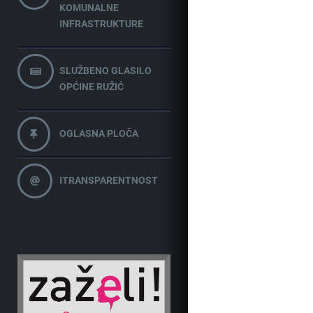
KOMUNALNE
INFRASTRUKTURE
SLUŽBENO GLASILO
OPĆINE RUŽIĆ
OGLASNA PLOČA
ITRANSPARENTNOST