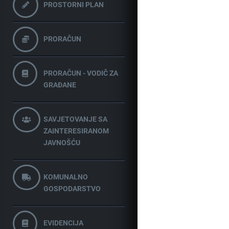
PROSTORNI PLAN
PRORAČUN
PRORAČUN - VODIČ ZA
GRAĐANE
SAVJETOVANJE SA
ZAINTERESIRANOM
JAVNOŠĆU
KOMUNALNO
GOSPODARSTVO
EVIDENCIJA