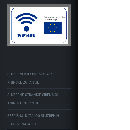
SLUŽBENI VJESNIK ŠIBENSKO-
KNINSKE ŽUPANIJE
SLUŽBENE STRANICE ŠIBENSKO-
KNINSKE ŽUPANIJE
SREDIŠNJI KATALOG SLUŽBENIH
DOKUMENATA RH