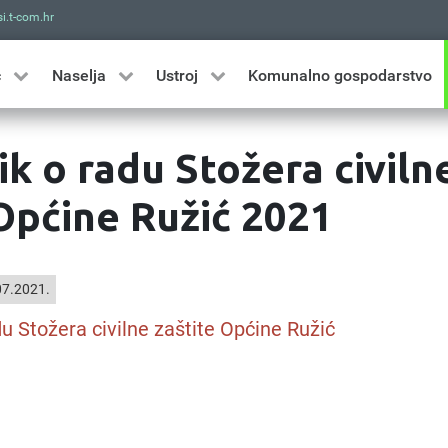
i.t-com.hr
Traži
ć
Naselja
Ustroj
Komunalno gospodarstvo
k o radu Stožera civiln
 Općine Ružić 2021
7.2021.
u Stožera civilne zaštite Općine Ružić