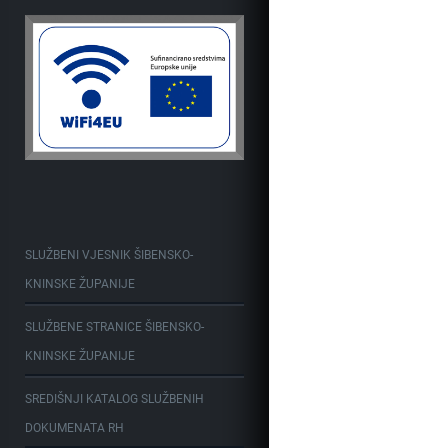
SLUŽBENI VJESNIK ŠIBENSKO-
KNINSKE ŽUPANIJE
SLUŽBENE STRANICE ŠIBENSKO-
KNINSKE ŽUPANIJE
SREDIŠNJI KATALOG SLUŽBENIH
DOKUMENATA RH