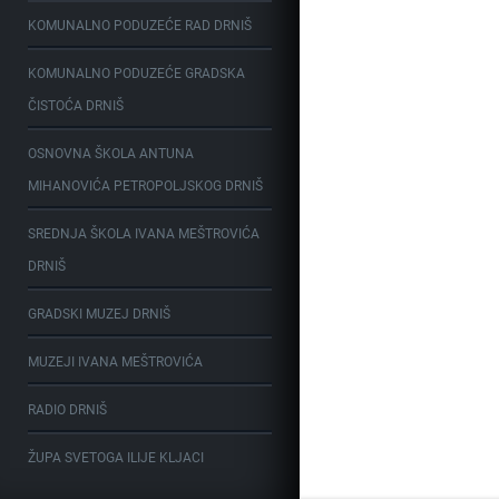
KOMUNALNO PODUZEĆE RAD DRNIŠ
KOMUNALNO PODUZEĆE GRADSKA
ČISTOĆA DRNIŠ
OSNOVNA ŠKOLA ANTUNA
MIHANOVIĆA PETROPOLJSKOG DRNIŠ
SREDNJA ŠKOLA IVANA MEŠTROVIĆA
DRNIŠ
GRADSKI MUZEJ DRNIŠ
MUZEJI IVANA MEŠTROVIĆA
RADIO DRNIŠ
ŽUPA SVETOGA ILIJE KLJACI