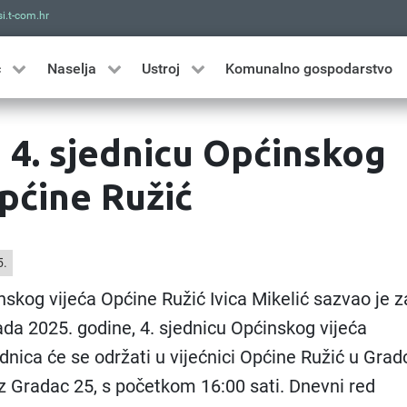
i.t-com.hr
Traži
ć
Naselja
Ustroj
Komunalno gospodarstvo
a 4. sjednicu Općinskog
pćine Ružić
5.
skog vijeća Općine Ružić Ivica Mikelić sazvao je z
pada 2025. godine, 4. sjednicu Općinskog vijeća
dnica će se održati u vijećnici Općine Ružić u Grad
z Gradac 25, s početkom 16:00 sati. Dnevni red