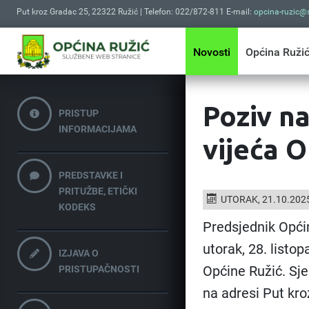
Put kroz Gradac 25, 22322 Ružić | Telefon: 022/872-811 E-mail:
opcina-ruzic@s
Novosti
Općina Ruži
Poziv n
PRISTUP
INFORMACIJAMA
vijeća O
PREDSTAVKE I
PRITUŽBE, ETIČKI
UTORAK, 21.10.202
KODEKS
Predsjednik Općin
utorak, 28. listo
IZJAVA O
Općine Ružić. Sje
PRISTUPAČNOSTI
na adresi Put kro