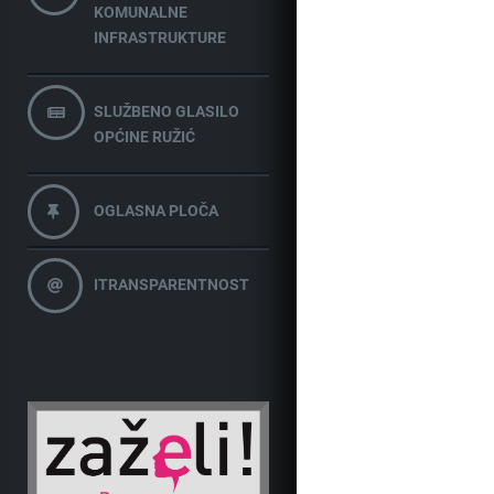
KOMUNALNE
INFRASTRUKTURE
SLUŽBENO GLASILO
OPĆINE RUŽIĆ
OGLASNA PLOČA
ITRANSPARENTNOST