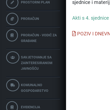
sjednice i materi
PROSTORNI PLAN
Akti s 4. sjednic
PRORAČUN
POZIV I DNEVN
PRORAČUN - VODIČ ZA
GRAĐANE
SAVJETOVANJE SA
ZAINTERESIRANOM
JAVNOŠĆU
KOMUNALNO
GOSPODARSTVO
EVIDENCIJA