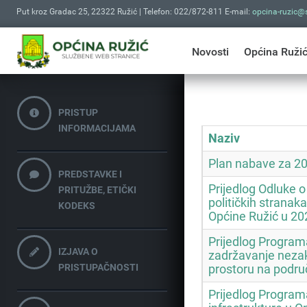
Put kroz Gradac 25, 22322 Ružić | Telefon: 022/872-811 E-mail:
opcina-ruzic@s
Novosti
Općina Ruži
PRISTUP
INFORMACIJAMA
Naziv
Plan nabave za 2
PREDSTAVKE I
Prijedlog Odluke o
PRITUŽBE, ETIČKI
političkih stranak
KODEKS
Općine Ružić u 20
Prijedlog Program
IZJAVA O
zadržavanje nezak
PRISTUPAČNOSTI
prostoru na podru
Prijedlog Progra