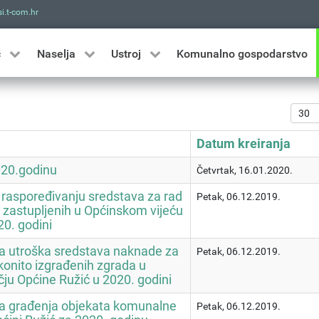
i.t-com.hr
Traži
ć
Naselja
Ustroj
Komunalno gospodarstvo
Prika
Datum kreiranja
020.godinu
Četvrtak, 16.01.2020.
 raspoređivanju sredstava za rad
Petak, 06.12.2019.
a zastupljenih u Općinskom vijeću
20. godini
a utroška sredstava naknade za
Petak, 06.12.2019.
onito izgrađenih zgrada u
čju Općine Ružić u 2020. godini
ma građenja objekata komunalne
Petak, 06.12.2019.