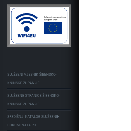
SLUŽBENI VJESNIK ŠIBENSKO-
KNINSKE ŽUPANIJE
SLUŽBENE STRANICE ŠIBENSKO-
KNINSKE ŽUPANIJE
SREDIŠNJI KATALOG SLUŽBENIH
DOKUMENATA RH