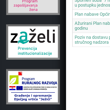
Spomen soba "7 he
u postupku jedno
Plan nabave Općin
Ažurirani Plan na
godinu
Poziv na dostavu
stručnog nadzora