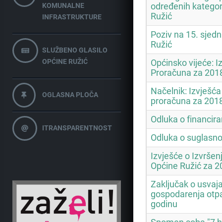
određenih kategor
KOMUNALNE
Ružić
INFRASTRUKTURE
Poziv na 15. sjed
Ružić
SLUŽBENO GLASILO
OPĆINE RUŽIĆ
Općinsko vijeće: I
Proračuna za 2018
Načelnik: Izvješća 
OGLASNA PLOČA
proračuna za 2018
Odluka o financira
ITRANSPARENTNOST
Odluka o suglasno
Izvješće o Izvrše
Općine Ružić za 2
Zaključak o usvaja
gospodarenja otp
godinu