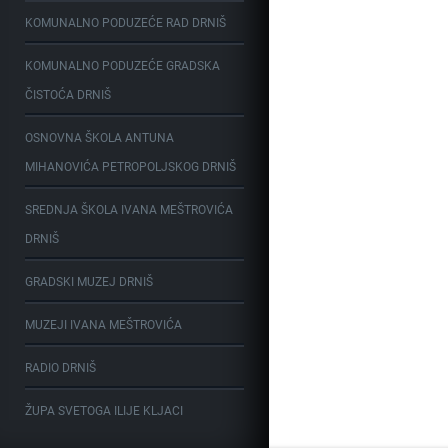
KOMUNALNO PODUZEĆE RAD DRNIŠ
KOMUNALNO PODUZEĆE GRADSKA
ČISTOĆA DRNIŠ
OSNOVNA ŠKOLA ANTUNA
MIHANOVIĆA PETROPOLJSKOG DRNIŠ
SREDNJA ŠKOLA IVANA MEŠTROVIĆA
DRNIŠ
GRADSKI MUZEJ DRNIŠ
MUZEJI IVANA MEŠTROVIĆA
RADIO DRNIŠ
ŽUPA SVETOGA ILIJE KLJACI