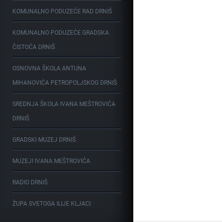
KOMUNALNO PODUZEĆE RAD DRNIŠ
KOMUNALNO PODUZEĆE GRADSKA
ČISTOĆA DRNIŠ
OSNOVNA ŠKOLA ANTUNA
MIHANOVIĆA PETROPOLJSKOG DRNIŠ
SREDNJA ŠKOLA IVANA MEŠTROVIĆA
DRNIŠ
GRADSKI MUZEJ DRNIŠ
MUZEJI IVANA MEŠTROVIĆA
RADIO DRNIŠ
ŽUPA SVETOGA ILIJE KLJACI