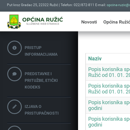
Put kroz Gradac 25, 22322 Ružić | Telefon: 022/872-811 E-mail:
opcina-ruzic@s
Novosti
Općina Ruži
PRISTUP
INFORMACIJAMA
Naziv
Popis korisnika s
PREDSTAVKE I
Ružić od 01. 01. 2
PRITUŽBE, ETIČKI
Popis korisnika s
KODEKS
Ružić od 01. 01. 2
Popis korisnika sp
IZJAVA O
godini
PRISTUPAČNOSTI
Popis korisnika sp
godini