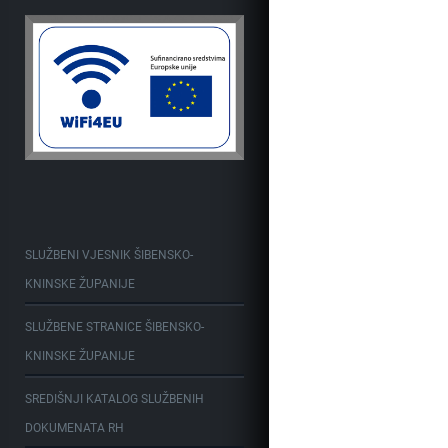
SLUŽBENI VJESNIK ŠIBENSKO-
KNINSKE ŽUPANIJE
SLUŽBENE STRANICE ŠIBENSKO-
KNINSKE ŽUPANIJE
SREDIŠNJI KATALOG SLUŽBENIH
DOKUMENATA RH