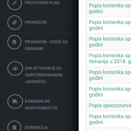
PROSTORNI PLAN
Popis korisnika sp
godini
Popis korisnika sp
PRORAČUN
godini
Popis korisnika sp
PRORAČUN - VODIČ ZA
godini
GRAĐANE
Popis korisnika sp
donacija u 2018. g
SAVJETOVANJE SA
Popis korisnika sp
ZAINTERESIRANOM
godini
JAVNOŠĆU
Popis korisnika sp
godini
KOMUNALNO
Popis sponzorstva 
GOSPODARSTVO
Popis korisnika sp
godini
EVIDENCIJA