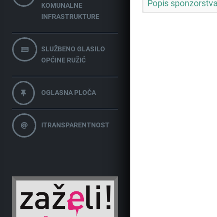
Popis sponzorstva
KOMUNALNE
INFRASTRUKTURE
SLUŽBENO GLASILO
OPĆINE RUŽIĆ
OGLASNA PLOČA
ITRANSPARENTNOST