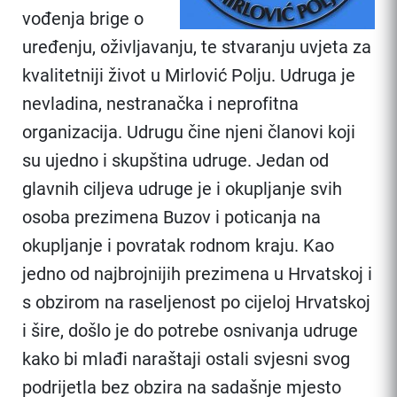
vođenja brige o
uređenju, oživljavanju, te stvaranju uvjeta za
kvalitetniji život u Mirlović Polju. Udruga je
nevladina, nestranačka i neprofitna
organizacija. Udrugu čine njeni članovi koji
su ujedno i skupština udruge. Jedan od
glavnih ciljeva udruge je i okupljanje svih
osoba prezimena Buzov i poticanja na
okupljanje i povratak rodnom kraju. Kao
jedno od najbrojnijih prezimena u Hrvatskoj i
s obzirom na raseljenost po cijeloj Hrvatskoj
i šire, došlo je do potrebe osnivanja udruge
kako bi mlađi naraštaji ostali svjesni svog
podrijetla bez obzira na sadašnje mjesto