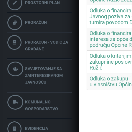
PROSTORNI PLAN
Odluka o financir
Javnog poziva za
turnira povodom 
PRORAČUN
Odluka o financira
interesa za opće 
PRORAČUN - VODIČ ZA
području Općine R
GRAĐANE
Odluka o kriteriji
zakupnine poslovn
Ružić
SAVJETOVANJE SA
ZAINTERESIRANOM
Odluka o zakupu i
JAVNOŠĆU
u vlasništvu Općin
KOMUNALNO
GOSPODARSTVO
EVIDENCIJA