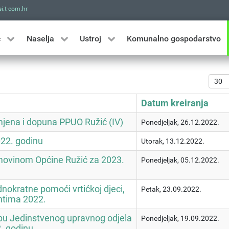
i.t-com.hr
Traži
ć
Naselja
Ustroj
Komunalno gospodarstvo
Prika
Datum kreiranja
zmjena i dopuna PPUO Ružić (IV)
Ponedjeljak, 26.12.2022.
22. godinu
Utorak, 13.12.2022.
imovinom Općine Ružić za 2023.
Ponedjeljak, 05.12.2022.
ednokratne pomoći vrtićkoj djeci,
Petak, 23.09.2022.
ntima 2022.
žbu Jedinstvenog upravnog odjela
Ponedjeljak, 19.09.2022.
. godinu