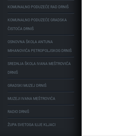
KOMUNALNO PODUZEĆE RAD DRNIŠ
KOMUNALNO PODUZEĆE GRADSKA
ČISTOĆA DRNIŠ
OSNOVNA ŠKOLA ANTUNA
MIHANOVIĆA PETROPOLJSKOG DRNIŠ
SREDNJA ŠKOLA IVANA MEŠTROVIĆA
DRNIŠ
GRADSKI MUZEJ DRNIŠ
MUZEJI IVANA MEŠTROVIĆA
RADIO DRNIŠ
ŽUPA SVETOGA ILIJE KLJACI