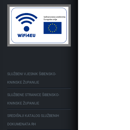
SLUŽBENI VJESNIK ŠIBENSKO-
KNINSKE ŽUPANIJE
SLUŽBENE STRANICE ŠIBENSKO-
KNINSKE ŽUPANIJE
SREDIŠNJI KATALOG SLUŽBENIH
DOKUMENATA RH