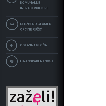
KOMUNALNE
INFRASTRUKTURE
SLUŽBENO GLASILO
OPĆINE RUŽIĆ
OGLASNA PLOČA
ITRANSPARENTNOST