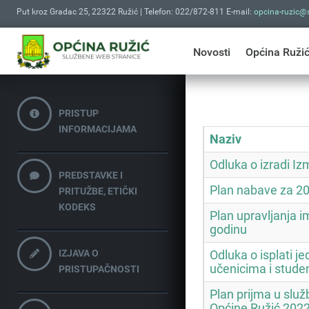
Put kroz Gradac 25, 22322 Ružić | Telefon: 022/872-811 E-mail:
opcina-ruzic@s
Novosti
Općina Ruži
PRISTUP
INFORMACIJAMA
Naziv
Odluka o izradi I
PREDSTAVKE I
Plan nabave za 20
PRITUŽBE, ETIČKI
KODEKS
Plan upravljanja 
godinu
IZJAVA O
Odluka o isplati j
učenicima i stude
PRISTUPAČNOSTI
Plan prijma u slu
Općine Ružić 2022