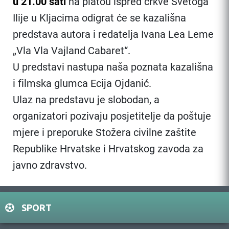
u 21.00 sati
na platou ispred crkve Svetoga
Ilije u Kljacima odigrat će se kazališna
predstava autora i redatelja Ivana Lea Leme
„Vla Vla Vajland Cabaret“.
U predstavi nastupa naša poznata kazališna
i filmska glumca Ecija Ojdanić.
Ulaz na predstavu je slobodan, a
organizatori pozivaju posjetitelje da poštuje
mjere i preporuke Stožera civilne zaštite
Republike Hrvatske i Hrvatskog zavoda za
javno zdravstvo.
SPORT