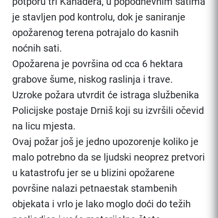
potporu tri Kanadera, u popodnevnim satima
je stavljen pod kontrolu, dok je saniranje
opožarenog terena potrajalo do kasnih
noćnih sati.
Opožarena je površina od cca 6 hektara
grabove šume, niskog raslinja i trave.
Uzroke požara utvrdit će istraga službenika
Policijske postaje Drniš koji su izvršili očevid
na licu mjesta.
Ovaj požar još je jedno upozorenje koliko je
malo potrebno da se ljudski neoprez pretvori
u katastrofu jer se u blizini opožarene
površine nalazi petnaestak stambenih
objekata i vrlo je lako moglo doći do težih