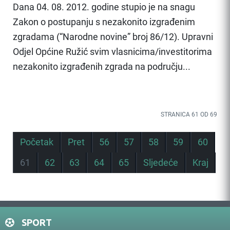
Dana 04. 08. 2012. godine stupio je na snagu
Zakon o postupanju s nezakonito izgrađenim
zgradama (“Narodne novine” broj 86/12). Upravni
Odjel Općine Ružić svim vlasnicima/investitorima
nezakonito izgrađenih zgrada na području...
STRANICA 61 OD 69
Početak
Pret
56
57
58
59
60
61
62
63
64
65
Sljedeće
Kraj
SPORT