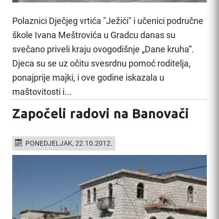
Polaznici Dječjeg vrtića "Ježići" i učenici područne
škole Ivana Meštrovića u Gradcu danas su
svečano priveli kraju ovogodišnje „Dane kruha“.
Djeca su se uz očitu svesrdnu pomoć roditelja,
ponajprije majki, i ove godine iskazala u
maštovitosti i...
Započeli radovi na Banovači
PONEDJELJAK, 22.10.2012.