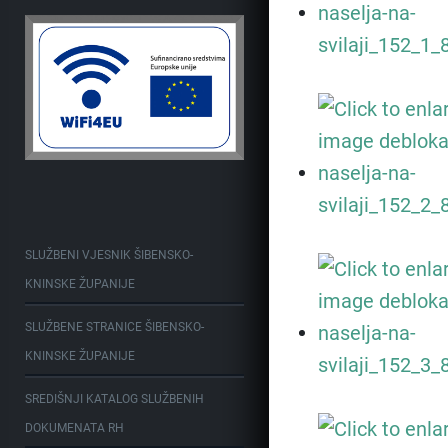
SLUŽBENI VJESNIK ŠIBENSKO-
KNINSKE ŽUPANIJE
SLUŽBENE STRANICE ŠIBENSKO-
KNINSKE ŽUPANIJE
SREDIŠNJI KATALOG SLUŽBENIH
DOKUMENATA RH