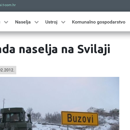
i.t-com.hr
Traži
ć
Naselja
Ustroj
Komunalno gospodarstvo
a naselja na Svilaji
2.2012.