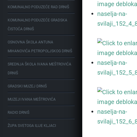
KOMUNALNO PODUZEĆE RAD DRNIŠ
KOMUNALNO PODUZEĆE GRADSKA
ČISTOĆA DRNIŠ
OSNOVNA ŠKOLA ANTUNA
MIHANOVIĆA PETROPOLJSKOG DRNIŠ
SREDNJA ŠKOLA IVANA MEŠTROVIĆA
DRNIŠ
GRADSKI MUZEJ DRNIŠ
MUZEJI IVANA MEŠTROVIĆA
RADIO DRNIŠ
ŽUPA SVETOGA ILIJE KLJACI