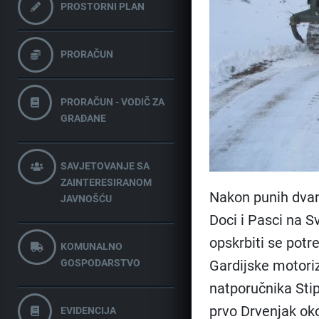
PROSTORNI PLAN
PRORAČUN
PRORAČUN - VODIČ ZA
GRAĐANE
SAVJETOVANJE SA
ZAINTERESIRANOM
Nakon punih dvan
JAVNOŠĆU
Doci i Pasci na Svi
opskrbiti se potr
KOMUNALNO
GOSPODARSTVO
Gardijske motori
natporučnika Stip
prvo Drvenjak oko
EVIDENCIJA