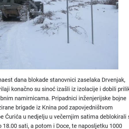
aest dana blokade stanovnici zaselaka Drvenjak,
laji konačno su sinoć izašli iz izolacije i dobili prili
ebnim namirnicama. Pripadnici inženjerijske bojne
zirane brigade iz Knina pod zapovjedništvom
e Ćurića u nedjelju u večernjim satima deblokirali 
 18.00 sati, a potom i Doce, te naposljetku 1000