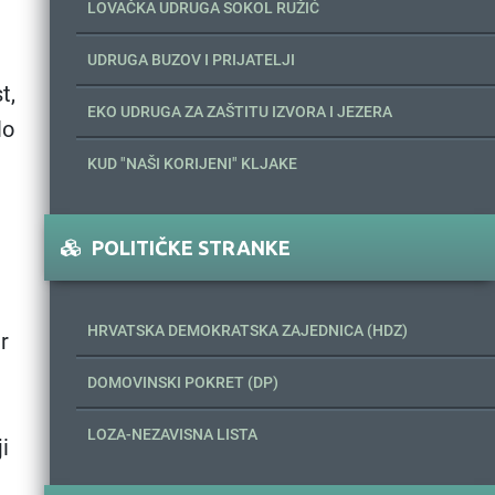
LOVAČKA UDRUGA SOKOL RUŽIĆ
UDRUGA BUZOV I PRIJATELJI
t,
EKO UDRUGA ZA ZAŠTITU IZVORA I JEZERA
lo
KUD "NAŠI KORIJENI" KLJAKE
POLITIČKE STRANKE
HRVATSKA DEMOKRATSKA ZAJEDNICA (HDZ)
r
DOMOVINSKI POKRET (DP)
LOZA-NEZAVISNA LISTA
i