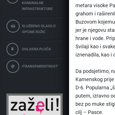
KOMUNALNE
metara visoke Pa
INFRASTRUKTURE
grahom i raširen
Buzovom kojemu j
SLUŽBENO GLASILO
jer je njegovu st
OPĆINE RUŽIĆ
hrane i vode. Prip
Svilaji kao i svak
OGLASNA PLOČA
iznenadila, kao i 
ITRANSPARENTNOST
Da podsjetimo, n
Kamenskog prije 
D-6. Popularna „š
putem, izravno od
bez po muke stigl
cilj – Pasce.