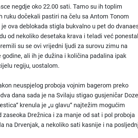
sce negdje oko 22.00 sati. Tamo su ih toplim
ih ruku dočekali pastiri na čelu sa Antom Tonom
e ova deblokada stigla bukvalno u pet do dvanaes
adu od nekoliko desetaka krava i teladi već ponesta
remili su se ovi vrijedni ljudi za surovu zimu na
e godine, ali ih je dužina i količina padalina ipak
cijelu regiju, uostalom.
akon neuspjelog proboja vojnim bagerom preko
dva dana sada je na Svilaju stigao gusjeničar Doze
estica“ krenula je „u glavu“ najtežim mogućim
 zaseoka Drežnica i za manje od sat i pol proboja
a na Drvenjak, a nekoliko sati kasnije i na posljednj