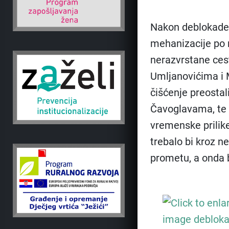
Nakon deblokade 
mehanizacije po 
nerazvrstane ces
Umljanovićima i M
čišćenje preostal
Čavoglavama, te 
vremenske prilik
trebalo bi kroz n
prometu, a onda b