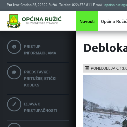
Put kroz Gradac 25, 22322 Ružić | Telefon: 022/872-811 E-mail:
opcina-ruzic@s
Novosti
Općina Ruži
Deblokad
PRISTUP
INFORMACIJAMA
PONEDJELJAK, 13.0
PREDSTAVKE I
PRITUŽBE, ETIČKI
KODEKS
IZJAVA O
PRISTUPAČNOSTI