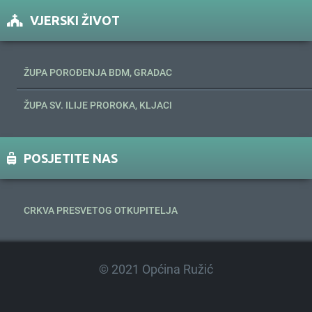
VJERSKI ŽIVOT
ŽUPA POROĐENJA BDM, GRADAC
ŽUPA SV. ILIJE PROROKA, KLJACI
POSJETITE NAS
CRKVA PRESVETOG OTKUPITELJA
© 2021 Općina Ružić