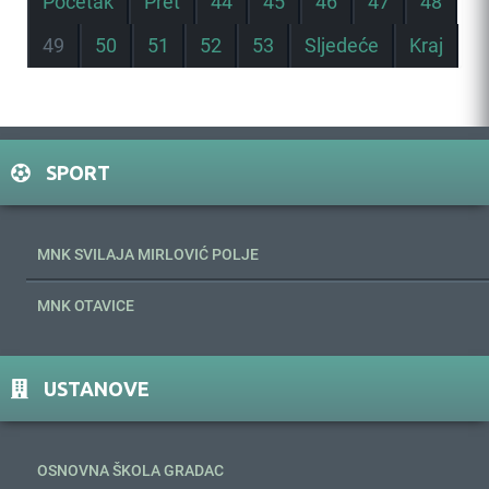
Početak
Pret
44
45
46
47
48
49
50
51
52
53
Sljedeće
Kraj
SPORT
MNK SVILAJA MIRLOVIĆ POLJE
MNK OTAVICE
USTANOVE
OSNOVNA ŠKOLA GRADAC