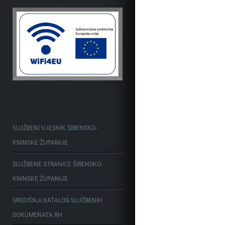
SLUŽBENI VJESNIK ŠIBENSKO-
KNINSKE ŽUPANIJE
SLUŽBENE STRANICE ŠIBENSKO-
KNINSKE ŽUPANIJE
SREDIŠNJI KATALOG SLUŽBENIH
DOKUMENATA RH