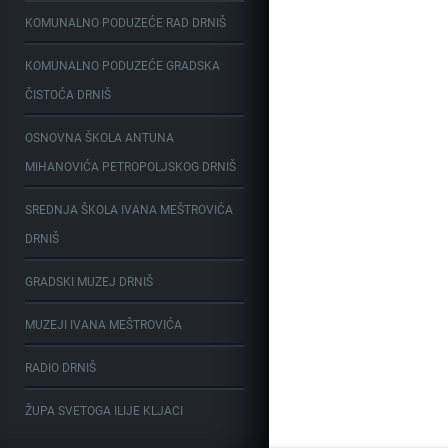
KOMUNALNO PODUZEĆE RAD DRNIŠ
KOMUNALNO PODUZEĆE GRADSKA
ČISTOĆA DRNIŠ
OSNOVNA ŠKOLA ANTUNA
MIHANOVIĆA PETROPOLJSKOG DRNIŠ
SREDNJA ŠKOLA IVANA MEŠTROVIĆA
DRNIŠ
GRADSKI MUZEJ DRNIŠ
MUZEJI IVANA MEŠTROVIĆA
RADIO DRNIŠ
ŽUPA SVETOGA ILIJE KLJACI