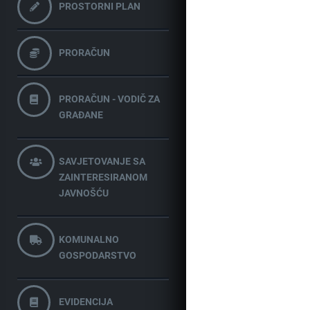
PROSTORNI PLAN
PRORAČUN
PRORAČUN - VODIČ ZA
GRAĐANE
SAVJETOVANJE SA
ZAINTERESIRANOM
JAVNOŠĆU
KOMUNALNO
GOSPODARSTVO
EVIDENCIJA