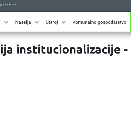
i.t-com.hr
Traži
ć
Naselja
Ustroj
Komunalno gospodarstvo
ja institucionalizacije -