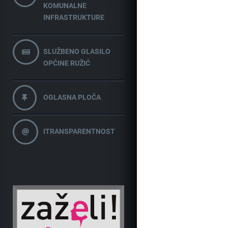
KOMUNALNE
INFRASTRUKTURE
SLUŽBENO GLASILO
OPĆINE RUŽIĆ
OGLASNA PLOČA
ITRANSPARENTNOST