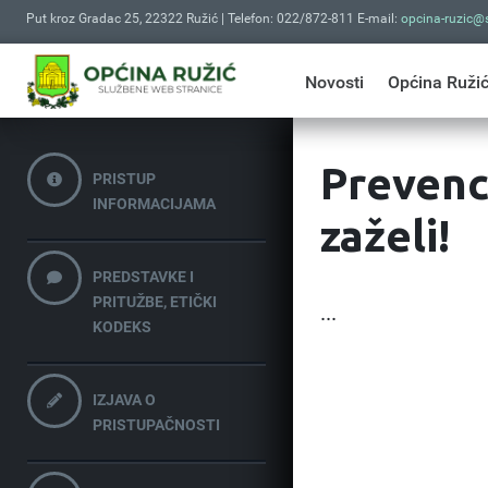
Put kroz Gradac 25, 22322 Ružić | Telefon: 022/872-811 E-mail:
opcina-ruzic@s
Novosti
Općina Ruži
Prevenci
PRISTUP
INFORMACIJAMA
zaželi!
PREDSTAVKE I
PRITUŽBE, ETIČKI
...
KODEKS
IZJAVA O
PRISTUPAČNOSTI