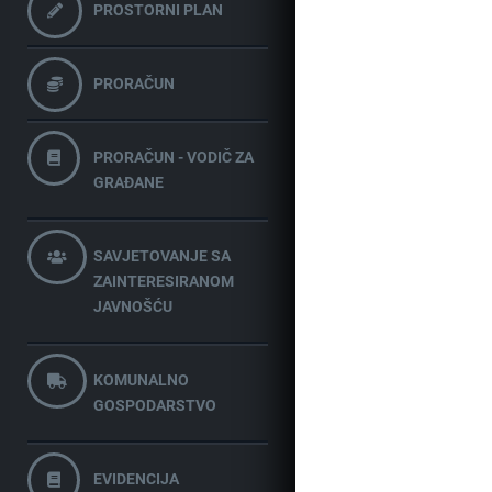
PROSTORNI PLAN
PRORAČUN
PRORAČUN - VODIČ ZA
GRAĐANE
SAVJETOVANJE SA
ZAINTERESIRANOM
JAVNOŠĆU
KOMUNALNO
GOSPODARSTVO
EVIDENCIJA