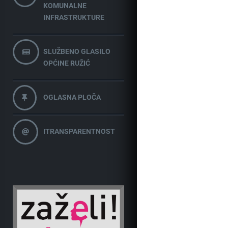
KOMUNALNE
INFRASTRUKTURE
SLUŽBENO GLASILO
OPĆINE RUŽIĆ
OGLASNA PLOČA
ITRANSPARENTNOST