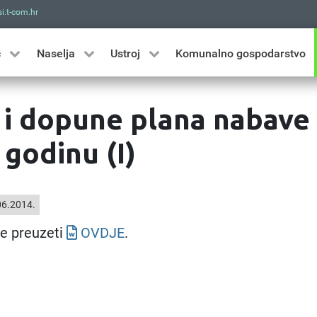
i.t-com.hr
Traži
ć
Naselja
Ustroj
Komunalno gospodarstvo
 i dopune plana nabave
 godinu (I)
6.2014.
e preuzeti
OVDJE
.