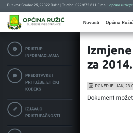
Put kroz Gradac 25, 22322 Ružić | Telefon: 022/872-811 E-mail:
opcina-ruzic@s
Novosti
Općina Ruži
Izmjene
PRISTUP
INFORMACIJAMA
za 2014.
PREDSTAVKE I
PRITUŽBE, ETIČKI
PONEDJELJAK, 23.0
KODEKS
Dokument možet
IZJAVA O
PRISTUPAČNOSTI