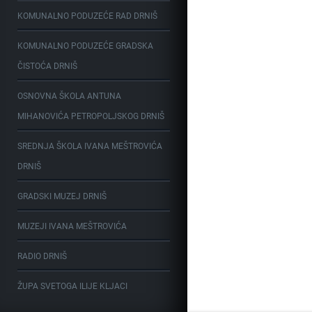
KOMUNALNO PODUZEĆE RAD DRNIŠ
KOMUNALNO PODUZEĆE GRADSKA
ČISTOĆA DRNIŠ
OSNOVNA ŠKOLA ANTUNA
MIHANOVIĆA PETROPOLJSKOG DRNIŠ
SREDNJA ŠKOLA IVANA MEŠTROVIĆA
DRNIŠ
GRADSKI MUZEJ DRNIŠ
MUZEJI IVANA MEŠTROVIĆA
RADIO DRNIŠ
ŽUPA SVETOGA ILIJE KLJACI