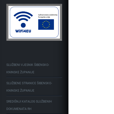
SLUŽBENI VJESNIK ŠIBENSKO-
KNINSKE ŽUPANIJE
SLUŽBENE STRANICE ŠIBENSKO-
KNINSKE ŽUPANIJE
SREDIŠNJI KATALOG SLUŽBENIH
DOKUMENATA RH