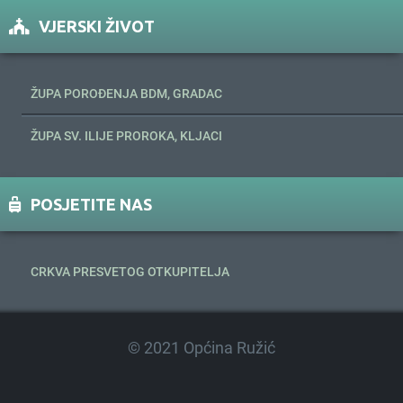
VJERSKI ŽIVOT
ŽUPA POROĐENJA BDM, GRADAC
ŽUPA SV. ILIJE PROROKA, KLJACI
POSJETITE NAS
CRKVA PRESVETOG OTKUPITELJA
© 2021 Općina Ružić