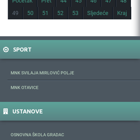
Početak
Pret
44
45
46
47
48
49
50
51
52
53
Sljedeće
Kraj
SPORT
MNK SVILAJA MIRLOVIĆ POLJE
MNK OTAVICE
USTANOVE
OSNOVNA ŠKOLA GRADAC