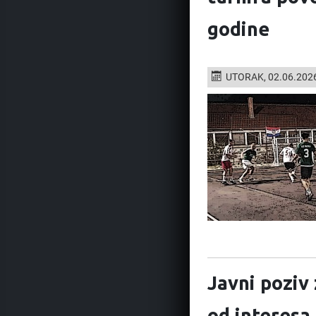
godine
UTORAK, 02.06.202
Javni poziv
od interesa