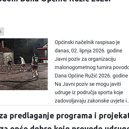
6.
Općinski načelnik raspisao je
danas, 02. lipnja 2026. godine
Javni poziv za organizaciju
malonogometnog turnira povo
Dana Općine Ružić 2026. godine
Na Javni poziv se mogu javiti
udruge iz područja sporta koje
zadovoljavaju zakonske uvjete i..
 za predlaganje programa i projeka
 za opće dobro koje provode udrug