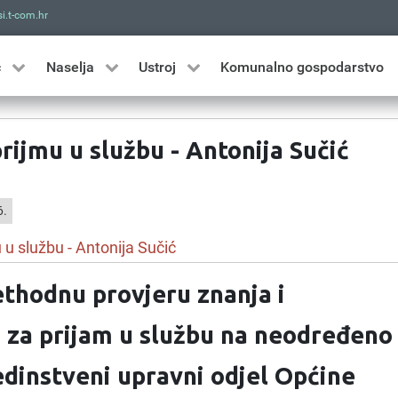
i.t-com.hr
Traži
ć
Naselja
Ustroj
Komunalno gospodarstvo
rijmu u službu - Antonija Sučić
6.
 u službu - Antonija Sučić
ethodnu provjeru znanja i
 za prijam u službu na neodređeno
edinstveni upravni odjel Općine