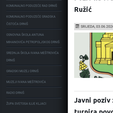
KOMUNALNO PODUZEĆE RAD DRNIŠ
Ružić
KOMUNALNO PODUZEĆE GRADSKA
ČISTOĆA DRNIŠ
SRIJEDA, 03.06.202
OSNOVNA ŠKOLA ANTUNA
MIHANOVIĆA PETROPOLJSKOG DRNIŠ
SREDNJA ŠKOLA IVANA MEŠTROVIĆA
DRNIŠ
GRADSKI MUZEJ DRNIŠ
MUZEJI IVANA MEŠTROVIĆA
RADIO DRNIŠ
Javni poziv
ŽUPA SVETOGA ILIJE KLJACI
turnira pov