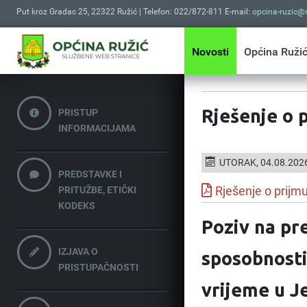
Put kroz Gradac 25, 22322 Ružić | Telefon: 022/872-811 E-mail:
opcina-ruzic@s
Novosti
Općina Ruži
Rješenje o p
PRISTUP
INFORMACIJAMA
UTORAK, 04.08.202
PREDSTAVKE I
PRITUŽBE, ETIČKI
Rješenje o prijmu
KODEKS
Poziv na pr
IZJAVA O
sposobnosti
PRISTUPAČNOSTI
vrijeme u J