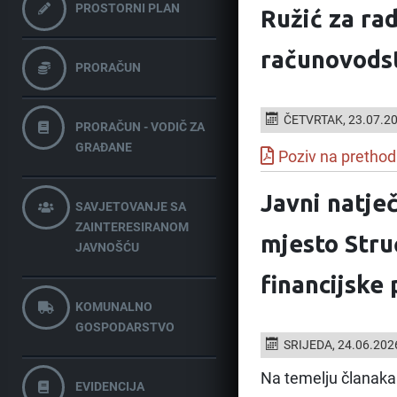
PROSTORNI PLAN
Ružić za ra
računovodst
PRORAČUN
ČETVRTAK, 23.07.2
PRORAČUN - VODIČ ZA
GRAĐANE
Poziv na prethod
Javni natječ
SAVJETOVANJE SA
ZAINTERESIRANOM
mjesto Stru
JAVNOŠĆU
financijske
KOMUNALNO
GOSPODARSTVO
SRIJEDA, 24.06.202
Na temelju članaka 
EVIDENCIJA