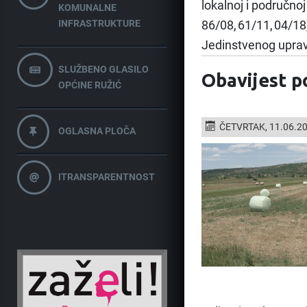
lokalnoj i područno
KOMUNALNE
INFRASTRUKTURE
86/08, 61/11, 04/18
Jedinstvenog uprav
SLUŽBENO GLASILO
Obavijest p
OPĆINE RUŽIĆ
ČETVRTAK, 11.06.2
OGLASNA PLOČA
ITRANSPARENTNOST