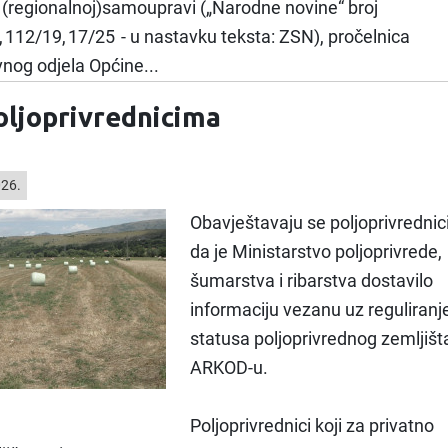
j (regionalnoj)samoupravi („Narodne novine“ broj
, 112/19, 17/25 - u nastavku teksta: ZSN), pročelnica
nog odjela Općine...
oljoprivrednicima
026.
Obavještavaju se poljoprivrednic
da je Ministarstvo poljoprivrede,
šumarstva i ribarstva dostavilo
informaciju vezanu uz reguliranj
statusa poljoprivrednog zemljišt
ARKOD-u.
Poljoprivrednici koji za privatno