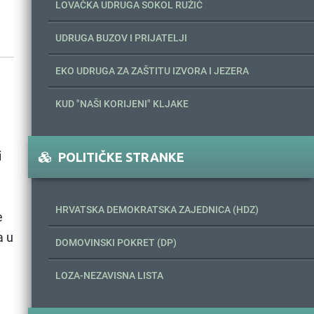
LOVAČKA UDRUGA SOKOL RUŽIĆ
UDRUGA BUZOV I PRIJATELJI
EKO UDRUGA ZA ZAŠTITU IZVORA I JEZERA
KUD "NAŠI KORIJENI" KLJAKE
i
POLITIČKE STRANKE
HRVATSKA DEMOKRATSKA ZAJEDNICA (HDZ)
e
a u
DOMOVINSKI POKRET (DP)
LOZA-NEZAVISNA LISTA