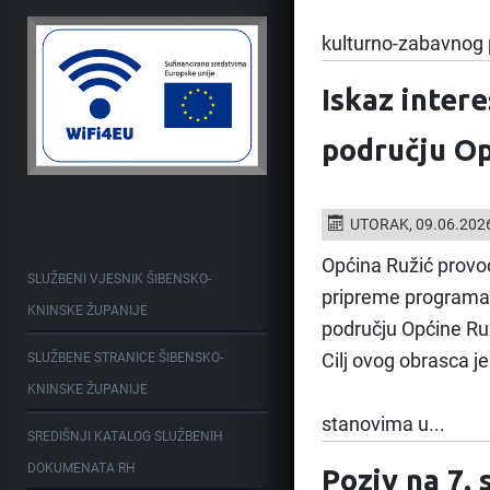
kulturno-zabavnog
Iskaz inter
području Op
UTORAK, 09.06.202
Općina Ružić provodi
SLUŽBENI VJESNIK ŠIBENSKO-
pripreme programa 
KNINSKE ŽUPANIJE
području Općine Ru
SLUŽBENE STRANICE ŠIBENSKO-
Cilj ovog obrasca je
KNINSKE ŽUPANIJE
stanovima u...
SREDIŠNJI KATALOG SLUŽBENIH
DOKUMENATA RH
Poziv na 7.