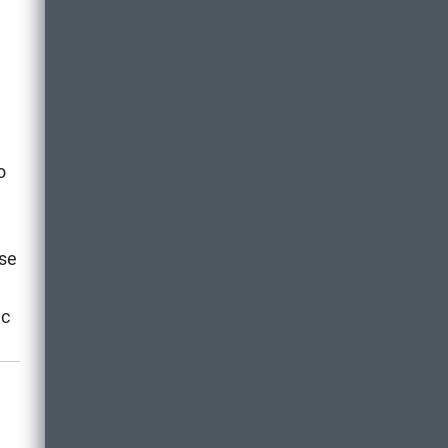
o
 se
ac