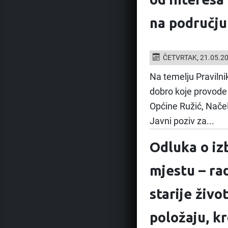
na području
ČETVRTAK, 21.05.2
Na temelju Pravilni
dobro koje provode 
Općine Ružić, Načel
Javni poziv za...
Odluka o iz
mjestu – ra
starije živ
položaju, kr