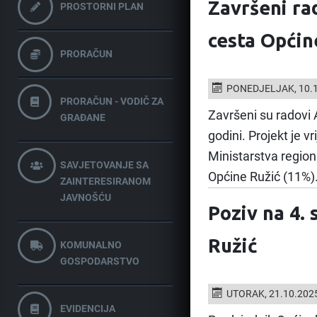
Završeni ra
PROSTORNI PLAN
cesta Općin
PRORAČUN
PONEDJELJAK, 10.1
PRORAČUN - VODIČ ZA
Završeni su radovi 
GRAĐANE
godini. Projekt je v
Ministarstva region
SAVJETOVANJE SA
Općine Ružić (11%).
ZAINTERESIRANOM
JAVNOŠĆU
Poziv na 4.
Ružić
KOMUNALNO
GOSPODARSTVO
UTORAK, 21.10.202
EVIDENCIJA