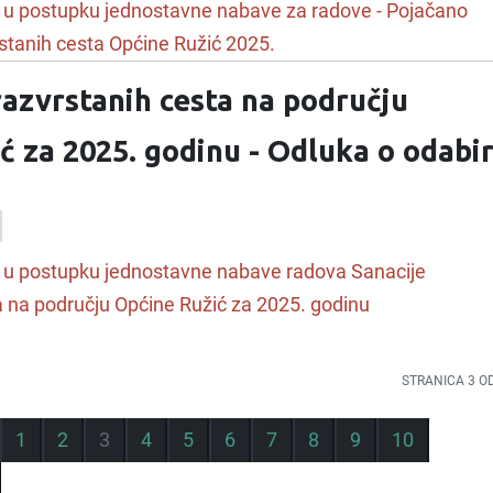
 u postupku jednostavne nabave za radove - Pojačano
stanih cesta Općine Ružić 2025.
razvrstanih cesta na području
ć za 2025. godinu - Odluka o odabi
u u postupku jednostavne nabave radova Sanacije
a na području Općine Ružić za 2025. godinu
STRANICA 3 O
1
2
3
4
5
6
7
8
9
10