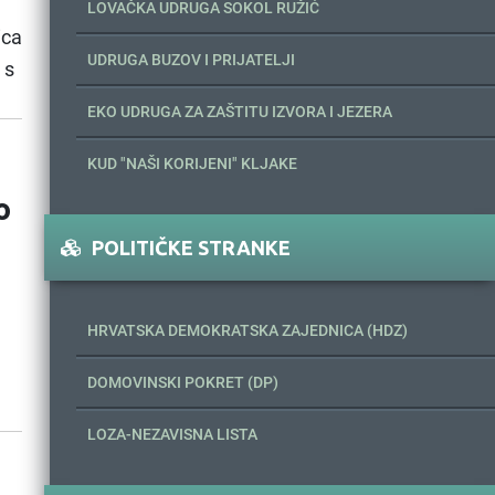
LOVAČKA UDRUGA SOKOL RUŽIĆ
ica
UDRUGA BUZOV I PRIJATELJI
 s
EKO UDRUGA ZA ZAŠTITU IZVORA I JEZERA
KUD "NAŠI KORIJENI" KLJAKE
o
POLITIČKE STRANKE
HRVATSKA DEMOKRATSKA ZAJEDNICA (HDZ)
DOMOVINSKI POKRET (DP)
LOZA-NEZAVISNA LISTA