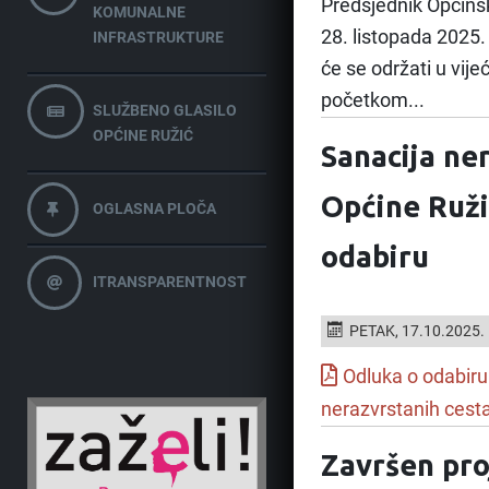
Predsjednik Općinsk
KOMUNALNE
28. listopada 2025.
INFRASTRUKTURE
će se održati u vije
početkom...
SLUŽBENO GLASILO
OPĆINE RUŽIĆ
Sanacija ne
Općine Ružić
OGLASNA PLOČA
odabiru
ITRANSPARENTNOST
PETAK, 17.10.2025.
Odluka o odabir
nerazvrstanih cesta
Završen pro