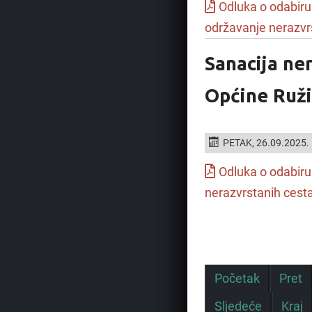
Odluka o odabiru
održavanje nerazvr
Sanacija ne
Općine Ruži
PETAK, 26.09.2025.
Odluka o odabir
nerazvrstanih cest
Početak
Pret
Sljedeće
Kraj