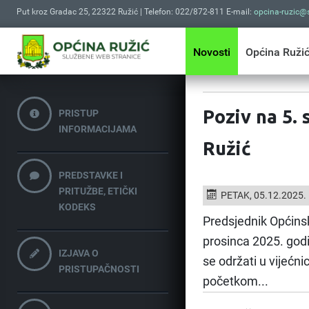
Put kroz Gradac 25, 22322 Ružić | Telefon: 022/872-811 E-mail:
opcina-ruzic@s
Novosti
Općina Ruži
Poziv na 5.
PRISTUP
INFORMACIJAMA
Ružić
PREDSTAVKE I
PRITUŽBE, ETIČKI
PETAK, 05.12.2025.
KODEKS
Predsjednik Općinsk
prosinca 2025. godi
IZJAVA O
se održati u vijećni
PRISTUPAČNOSTI
početkom...