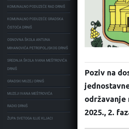
KOMUNALNO PODUZEĆE RAD DRNIŠ
KOMUNALNO PODUZEĆE GRADSKA
ČISTOĆA DRNIŠ
OSNOVNA ŠKOLA ANTUNA
MIHANOVIĆA PETROPOLJSKOG DRNIŠ
SREDNJA ŠKOLA IVANA MEŠTROVIĆA
DRNIŠ
Poziv na do
GRADSKI MUZEJ DRNIŠ
jednostavne
MUZEJI IVANA MEŠTROVIĆA
održavanje 
RADIO DRNIŠ
2025., 2. faz
ŽUPA SVETOGA ILIJE KLJACI