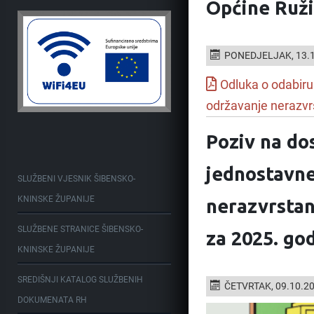
Općine Ružić
PONEDJELJAK, 13.1
Odluka o odabiru
održavanje nerazvrs
Poziv na do
jednostavne
SLUŽBENI VJESNIK ŠIBENSKO-
KNINSKE ŽUPANIJE
nerazvrstan
SLUŽBENE STRANICE ŠIBENSKO-
za 2025. god
KNINSKE ŽUPANIJE
SREDIŠNJI KATALOG SLUŽBENIH
ČETVRTAK, 09.10.2
DOKUMENATA RH