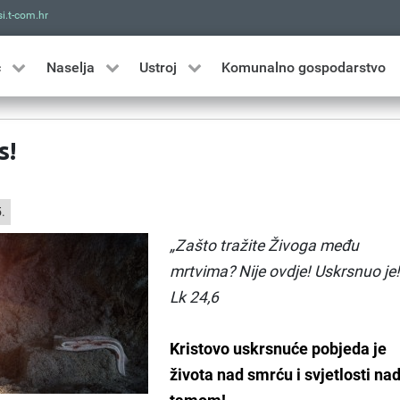
i.t-com.hr
Traži
ć
Naselja
Ustroj
Komunalno gospodarstvo
s!
.
„Zašto tražite Živoga među
mrtvima? Nije ovdje! Uskrsnuo je!
Lk 24,6
Kristovo uskrsnuće pobjeda je
života nad smrću i svjetlosti na