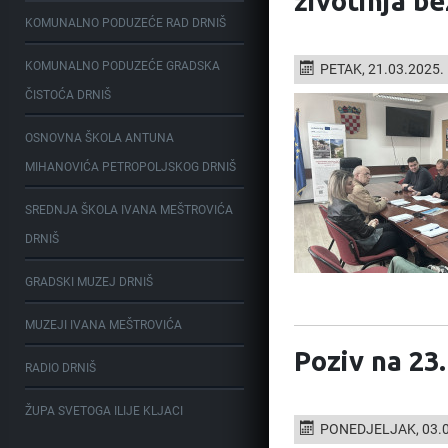
životinja b
KOMUNALNO PODUZEĆE RAD DRNIŠ
KOMUNALNO PODUZEĆE GRADSKA
PETAK, 21.03.2025.
ČISTOĆA DRNIŠ
OSNOVNA ŠKOLA ANTUNA
MIHANOVIĆA PETROPOLJSKOG DRNIŠ
SREDNJA ŠKOLA IVANA MEŠTROVIĆA
DRNIŠ
GRADSKI MUZEJ DRNIŠ
MUZEJI IVANA MEŠTROVIĆA
Poziv na 23
RADIO DRNIŠ
ŽUPA SVETOGA ILIJE KLJACI
PONEDJELJAK, 03.0