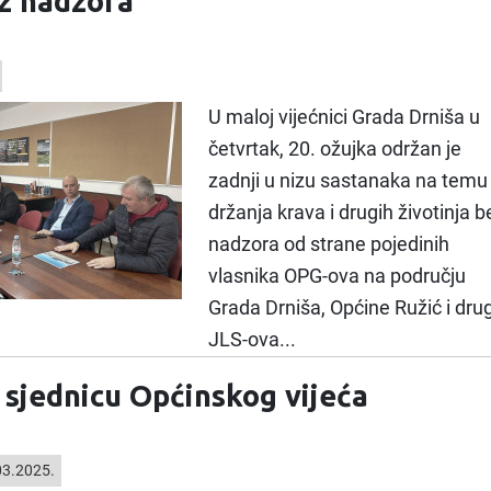
ez nadzora
U maloj vijećnici Grada Drniša u
četvrtak, 20. ožujka održan je
zadnji u nizu sastanaka na temu
držanja krava i drugih životinja b
nadzora od strane pojedinih
vlasnika OPG-ova na području
Grada Drniša, Općine Ružić i dru
JLS-ova...
. sjednicu Općinskog vijeća
3.2025.