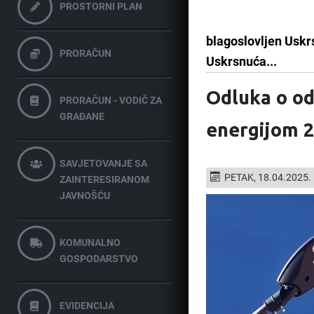
PROSTORNI PLAN
blagoslovljen Uskrs
PRORAČUN
Uskrsnuća...
Odluka o od
PRORAČUN - VODIČ ZA
GRAĐANE
energijom 2
SAVJETOVANJE SA
PETAK, 18.04.2025.
ZAINTERESIRANOM
JAVNOŠĆU
KOMUNALNO
GOSPODARSTVO
EVIDENCIJA