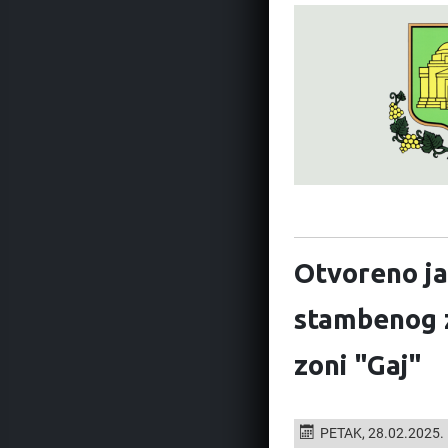
Otvoreno ja
stambenog z
zoni "Gaj"
PETAK, 28.02.2025.