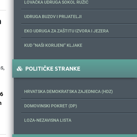
LOVAČKA UDRUGA SOKOL RUŽIĆ
UDRUGA BUZOV I PRIJATELJI
a
EKO UDRUGA ZA ZAŠTITU IZVORA I JEZERA
KUD "NAŠI KORIJENI" KLJAKE
s,
POLITIČKE STRANKE
HRVATSKA DEMOKRATSKA ZAJEDNICA (HDZ)
 6
h
DOMOVINSKI POKRET (DP)
LOZA-NEZAVISNA LISTA