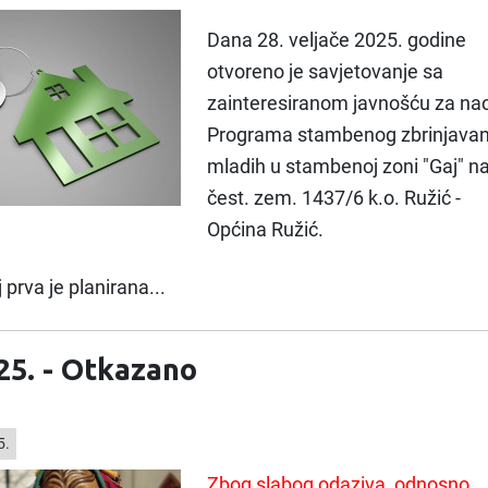
Dana 28. veljače 2025. godine
otvoreno je savjetovanje sa
zainteresiranom javnošću za nac
Programa stambenog zbrinjavan
mladih u stambenoj zoni "Gaj" n
čest. zem. 1437/6 k.o. Ružić -
Općina Ružić.
rva je planirana...
5. - Otkazano
5.
Zbog slabog odaziva, odnosno