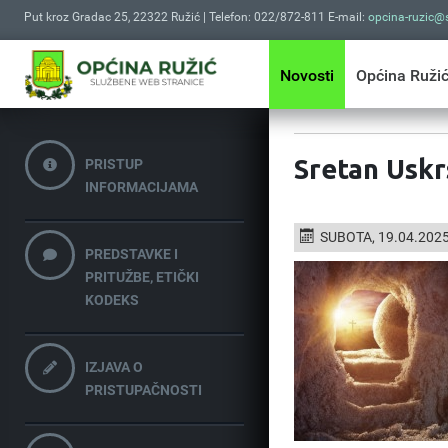
Put kroz Gradac 25, 22322 Ružić | Telefon: 022/872-811 E-mail:
opcina-ruzic@s
Novosti
Općina Ruži
Sretan Uskr
PRISTUP
INFORMACIJAMA
SUBOTA, 19.04.2025
PREDSTAVKE I
PRITUŽBE, ETIČKI
KODEKS
IZJAVA O
PRISTUPAČNOSTI