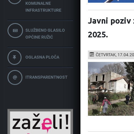
KOMUNALNE
INFRASTRUKTURE
Javni poziv
SLUŽBENO GLASILO
2025.
OPĆINE RUŽIĆ
ČETVRTAK, 17.04.2
OGLASNA PLOČA
ITRANSPARENTNOST