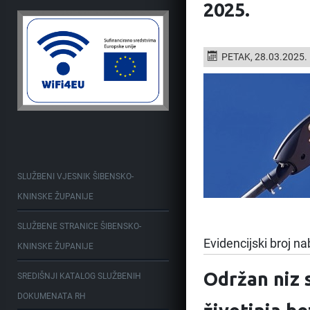
2025.
PETAK, 28.03.2025.
SLUŽBENI VJESNIK ŠIBENSKO-
KNINSKE ŽUPANIJE
SLUŽBENE STRANICE ŠIBENSKO-
Evidencijski broj na
KNINSKE ŽUPANIJE
Održan niz 
SREDIŠNJI KATALOG SLUŽBENIH
DOKUMENATA RH