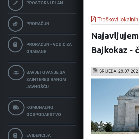
PROSTORNI PLAN
Troškovi lokalnih
PRORAČUN
Najavljujem
PRORAČUN - VODIČ ZA
Bajkokaz - č
GRAĐANE
SRIJEDA, 28.07.202
SAVJETOVANJE SA
ZAINTERESIRANOM
JAVNOŠĆU
KOMUNALNO
GOSPODARSTVO
EVIDENCIJA