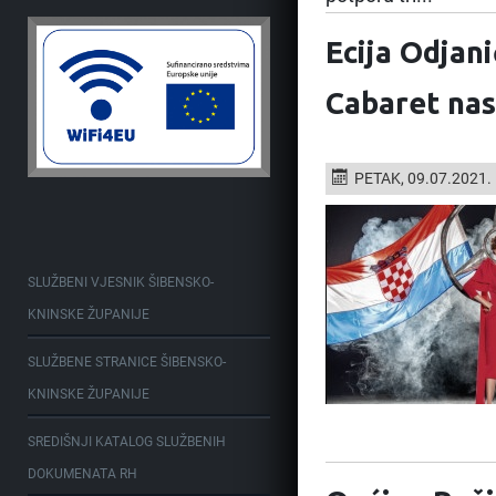
Ecija Odjan
Cabaret nas
PETAK, 09.07.2021.
SLUŽBENI VJESNIK ŠIBENSKO-
KNINSKE ŽUPANIJE
SLUŽBENE STRANICE ŠIBENSKO-
KNINSKE ŽUPANIJE
SREDIŠNJI KATALOG SLUŽBENIH
DOKUMENATA RH