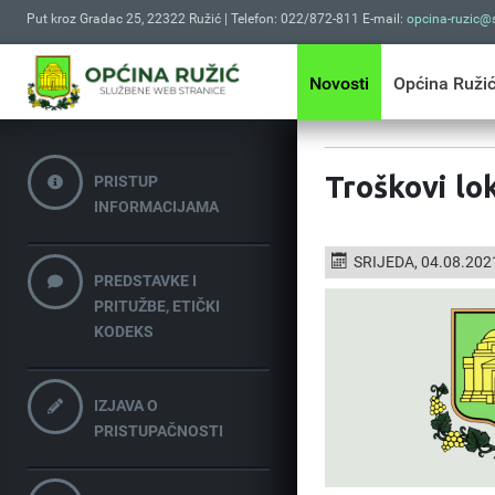
Put kroz Gradac 25, 22322 Ružić | Telefon: 022/872-811 E-mail:
opcina-ruzic@s
Novosti
Općina Ruži
Troškovi lok
PRISTUP
INFORMACIJAMA
SRIJEDA, 04.08.202
PREDSTAVKE I
PRITUŽBE, ETIČKI
KODEKS
IZJAVA O
PRISTUPAČNOSTI