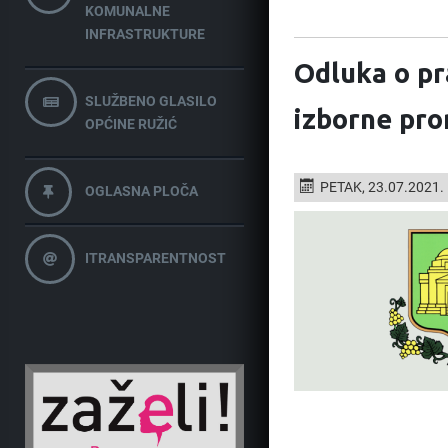
KOMUNALNE
INFRASTRUKTURE
Odluka o pr
SLUŽBENO GLASILO
izborne pr
OPĆINE RUŽIĆ
PETAK, 23.07.2021.
OGLASNA PLOČA
ITRANSPARENTNOST