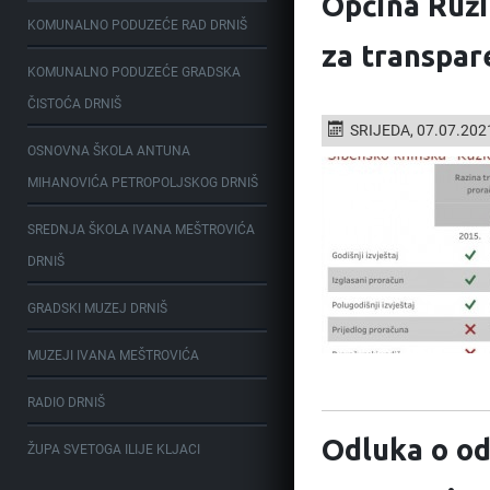
Općina Ruži
KOMUNALNO PODUZEĆE RAD DRNIŠ
za transpar
KOMUNALNO PODUZEĆE GRADSKA
ČISTOĆA DRNIŠ
SRIJEDA, 07.07.202
OSNOVNA ŠKOLA ANTUNA
MIHANOVIĆA PETROPOLJSKOG DRNIŠ
SREDNJA ŠKOLA IVANA MEŠTROVIĆA
DRNIŠ
GRADSKI MUZEJ DRNIŠ
MUZEJI IVANA MEŠTROVIĆA
RADIO DRNIŠ
Odluka o od
ŽUPA SVETOGA ILIJE KLJACI