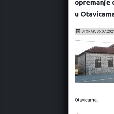
opremanje 
u Otavicam
UTORAK, 06.07.202
Otavicama.