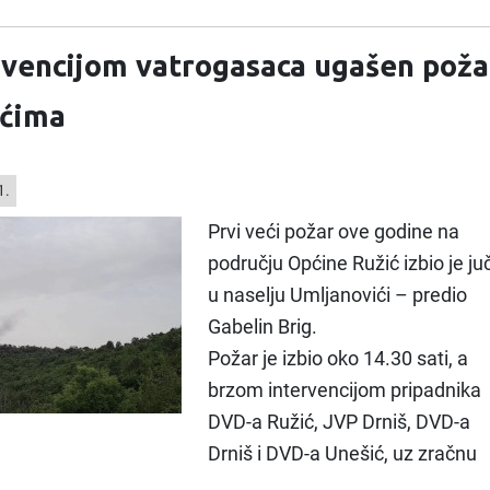
vencijom vatrogasaca ugašen poža
ićima
1.
Prvi veći požar ove godine na
području Općine Ružić izbio je ju
u naselju Umljanovići – predio
Gabelin Brig.
Požar je izbio oko 14.30 sati, a
brzom intervencijom pripadnika
DVD-a Ružić, JVP Drniš, DVD-a
Drniš i DVD-a Unešić, uz zračnu