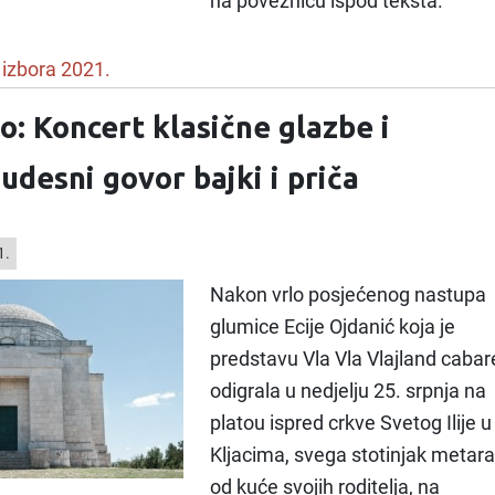
na poveznicu ispod teksta.
 izbora 2021.
o: Koncert klasične glazbe i
udesni govor bajki i priča
1.
Nakon vrlo posjećenog nastupa
glumice Ecije Ojdanić koja je
predstavu Vla Vla Vlajland cabar
odigrala u nedjelju 25. srpnja na
platou ispred crkve Svetog Ilije u
Kljacima, svega stotinjak metara
od kuće svojih roditelja, na